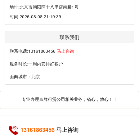
地址:
北京市朝阳区十八里店南桥1号
时间:
2026-08-08 21:19:39
联系我们
联系电话:
13161863456
马上咨询
服务时长:
一周内安排好客户
面向城市：
北京
专业办理京牌租赁公司相关业务，省心，放心！！
13161863456
马上咨询