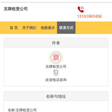
京牌租赁公司
13161863456
首 页
关于我们
相册展示
联系方式
作者
京牌租赁公司
欢迎电话咨询
名称与地址
名称:
京牌租赁公司